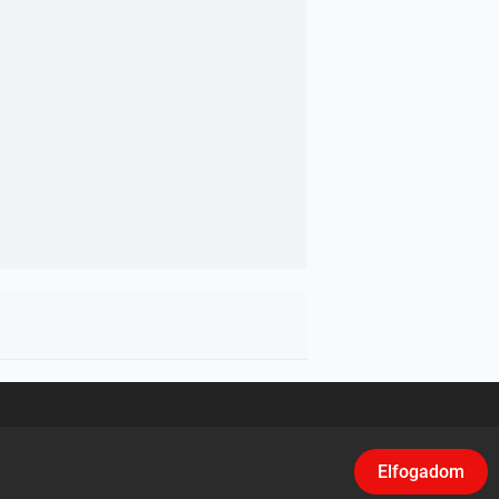
asználási feltételek
/
Adatvédelem
/
Klikk
Elfogadom