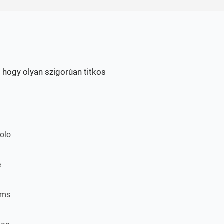
 hogy olyan szigorúan titkos
olo
e
ims