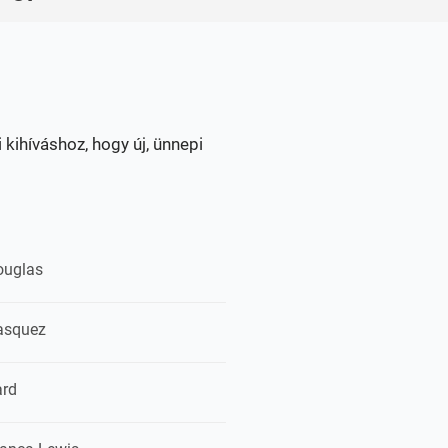
kihíváshoz, hogy új, ünnepi
ouglas
asquez
ard