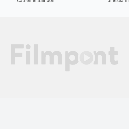
Catherine Saindon
Jinesea B