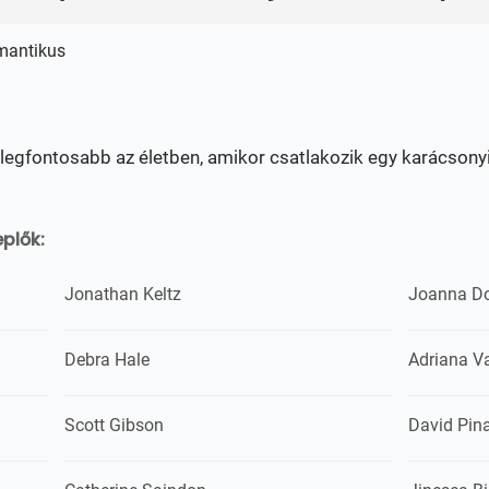
mantikus
 legfontosabb az életben, amikor csatlakozik egy karácsonyi 
plők:
Jonathan Keltz
Joanna D
Debra Hale
Adriana V
Scott Gibson
David Pin