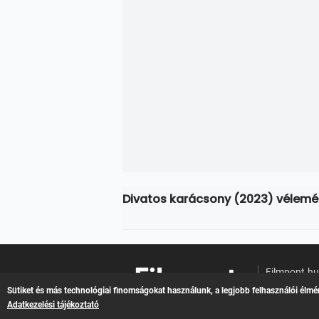
Divatos karácsony (2023) vélem
Filmpont.h
Online filme
Sütiket és más technológiai finomságokat használunk, a legjobb felhasználói élmé
Adatkezelési tájékoztató