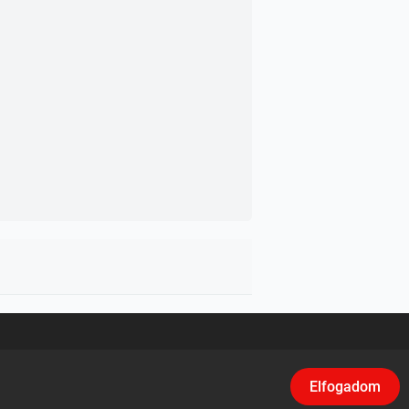
asználási feltételek
/
Adatvédelem
/
Klikk
Elfogadom