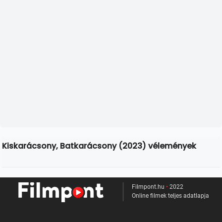
Kiskarácsony, Batkarácsony (2023) vélemények
Filmpont.hu
•
2022
Online filmek teljes adatlapja