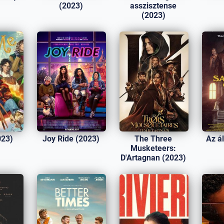
(2023)
asszisztense
(2023)
023)
Joy Ride (2023)
The Three
Az ál
Musketeers:
D'Artagnan (2023)