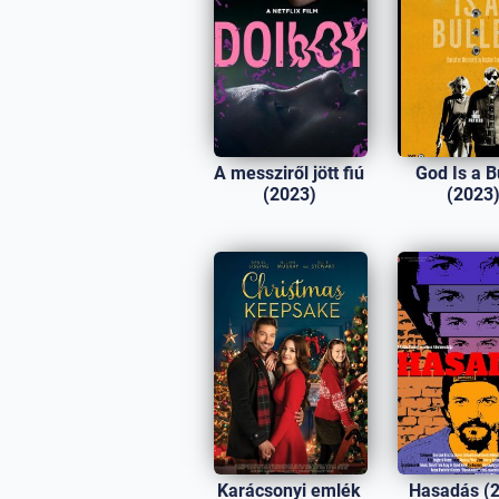
A messziről jött fiú
God Is a B
(2023)
(2023
Karácsonyi emlék
Hasadás (