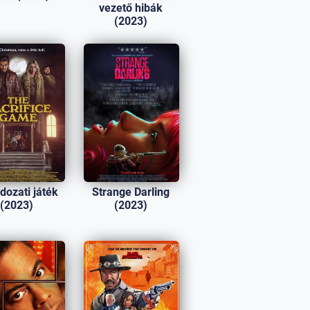
vezető hibák
(2023)
dozati játék
Strange Darling
(2023)
(2023)