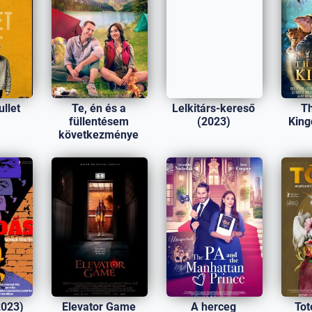
ullet
Te, én és a
Lelkitárs-kereső
Th
)
füllentésem
(2023)
King
következménye
(2023)
2023)
Elevator Game
A herceg
Tot