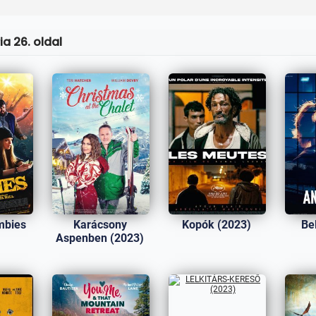
a 26. oldal
mbies
Karácsony
Kopók (2023)
Be
)
Aspenben (2023)