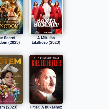
e Secret
A Mikulás
dom (2023)
találkozó (2023)
em (2023)
Hitler: A bukáshoz