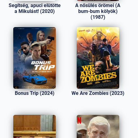
Segítség, apuci elütötte
A nősülés örömei (A
a Mikulást! (2020)
bum-bum kölyök)
(1987)
Bonus Trip (2024)
We Are Zombies (2023)