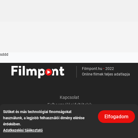
sddd
Filmpont.hu
•
2022
Online filmek teljes adatlapja
Kapcsolat
Felhasználási feltételek
Sütiket és más technológiai finomságokat
Adatvédelem
Elfogadom
használunk, a legjobb felhasználói élmény elérése
Klikk
érdekében.
Adatkezelési tájékoztató