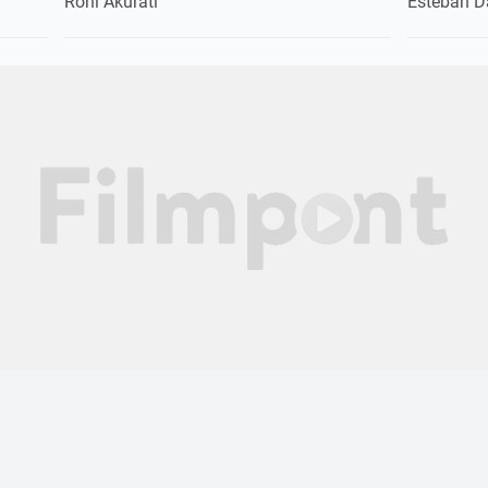
Roni Akurati
Esteban D