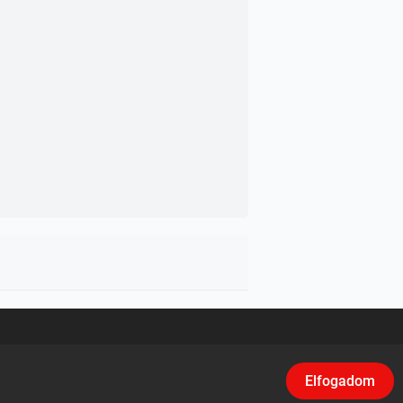
asználási feltételek
/
Adatvédelem
/
Klikk
Elfogadom