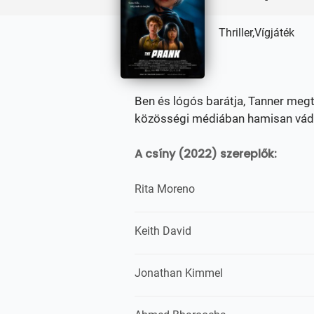
Thriller,Vígjáték
Ben és lógós barátja, Tanner megt
közösségi médiában hamisan vádo
A csíny (2022) szereplők:
Rita Moreno
Keith David
Jonathan Kimmel