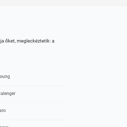
ja őket, megleckéztetik: a
oung
Salenger
aro