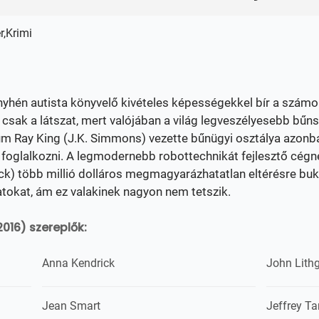
r,Krimi
enyhén autista könyvelő kivételes képességekkel bír a számo
csak a látszat, mert valójában a világ legveszélyesebb bűns
um Ray King (J.K. Simmons) vezette bűnügyi osztálya azonban
d foglalkozni. A legmodernebb robottechnikát fejlesztő cégn
ick) több millió dolláros megmagyarázhatatlan eltérésre bu
datokat, ám ez valakinek nagyon nem tetszik.
016) szereplők:
Anna Kendrick
John Lith
Jean Smart
Jeffrey T