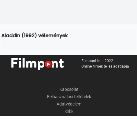
Aladdin (1992) vélemények
Filmpont.hu
•
2022
Online filmek teljes adatlapja
Kapcsolat
Felhasználási feltételek
Adatvédelem
Klikk