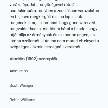
varázslója, Jafar segítségével rátalál a
csodalámpára, melyben a zseniálisan varázslatos
és teljesen megkergült dzsinn lapul. Jafar
magának akarja a lámpást, hogy gonosz terveit
megvalósíthassa. Aladdinra hárul a feladat, hogy
útját állja az ármánynak és szabadon engedje a
lámpa szellemét. Jutalma nem marad el: elnyeri a
szépséges Jázmin hercegnő szerelmét!
Aladdin (1992) szereplők:
Animációs
Scott Weinger
Robin Williams