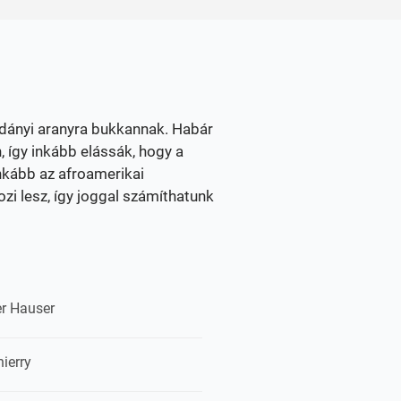
ládányi aranyra bukkannak. Habár
 így inkább elássák, hogy a
nkább az afroamerikai
i lesz, így joggal számíthatunk
er Hauser
ierry