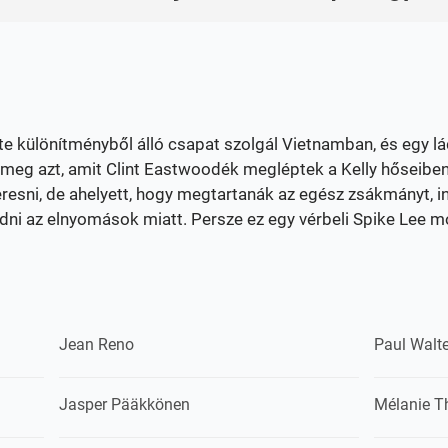
ete különítményből álló csapat szolgál Vietnamban, és egy 
 meg azt, amit Clint Eastwoodék megléptek a Kelly hőseiben,
resni, de ahelyett, hogy megtartanák az egész zsákmányt, i
 az elnyomások miatt. Persze ez egy vérbeli Spike Lee moz
Jean Reno
Paul Walt
Jasper Pääkkönen
Mélanie Th