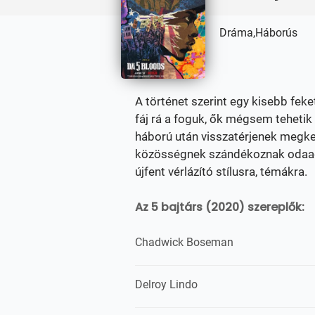
Dráma,Háborús
A történet szerint egy kisebb fek
fáj rá a foguk, ők mégsem tehetik
háború után visszatérjenek megke
közösségnek szándékoznak odaadni
újfent vérlázító stílusra, témákra.
Az 5 bajtárs (2020) szereplők:
Chadwick Boseman
Delroy Lindo