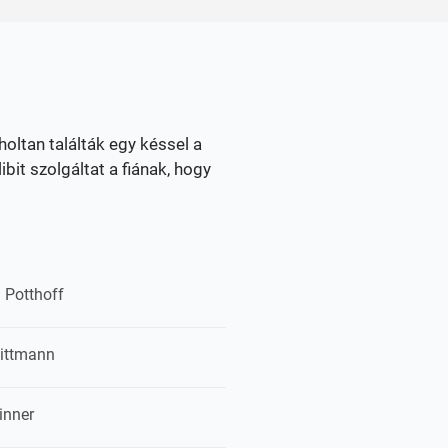
holtan találták egy késsel a
bit szolgáltat a fiának, hogy
 Potthoff
ittmann
inner