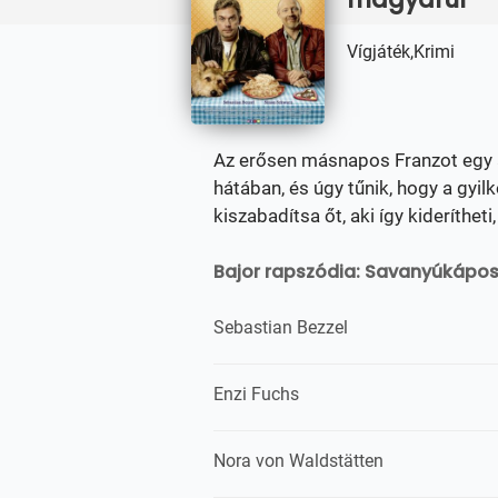
Vígjáték,Krimi
Az erősen másnapos Franzot egy áll
hátában, és úgy tűnik, hogy a gyil
kiszabadítsa őt, aki így kiderítheti,
Bajor rapszódia: Savanyúkápos
Sebastian Bezzel
Enzi Fuchs
Nora von Waldstätten