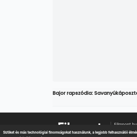
Bajor rapszódia: Savanyúkáposz
Filmpont.h
Online filme
Sütiket és más technológiai finomságokat használunk, a legjobb felhasználói élmé