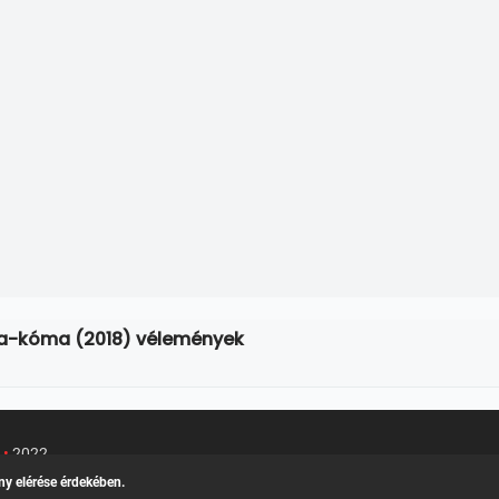
ta-kóma (2018) vélemények
u
•
2022
Kapcsolat
/
Felh
k teljes adatlapja
ny elérése érdekében.