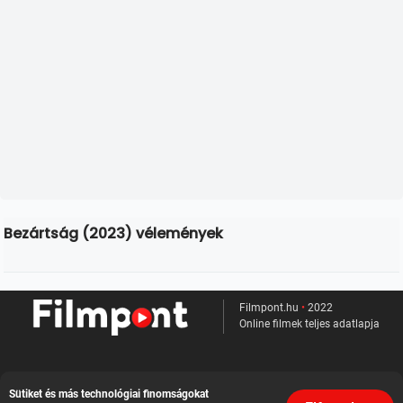
Bezártság (2023) vélemények
Filmpont.hu
•
2022
Online filmek teljes adatlapja
Kapcsolat
Sütiket és más technológiai finomságokat