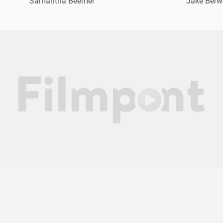
Samantha Beemer
Jake Berw