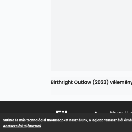
Birthright Outlaw (2023) vélemén
Filmpont.h
Online filme
Sütiket és más technológiai finomságokat használunk, a legjobb felhasználói élmé
Adatkezelési tájékoztató