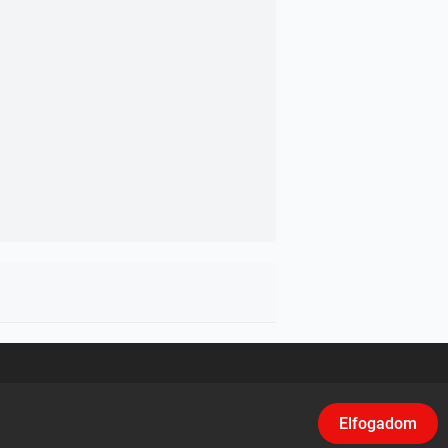
asználási feltételek
/
Adatvédelem
/
Klikk
Elfogadom