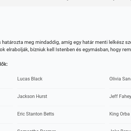
s határozta meg mindaddig, amíg egy határ menti lelkész s
k elrabolják, bízniuk kell Istenben és egymásban, hogy remé
lők:
Lucas Black
Olivia San
Jackson Hurst
Jeff Fahe
Eric Stanton Betts
King Orba