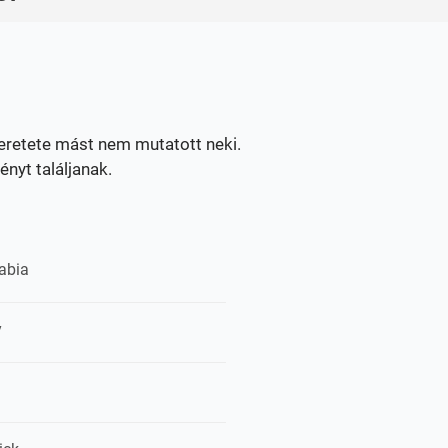
zeretete mást nem mutatott neki.
nyt találjanak.
abia
y