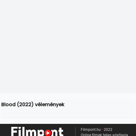
Blood (2022) vélemények
Filmpont.hu
•
2022
Online filmek teljes adatlapja