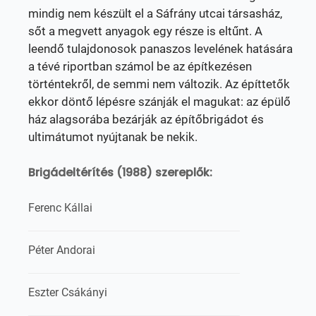
mindig nem készült el a Sáfrány utcai társasház,
sőt a megvett anyagok egy része is eltűnt. A
leendő tulajdonosok panaszos levelének hatására
a tévé riportban számol be az építkezésen
történtekről, de semmi nem változik. Az építtetők
ekkor döntő lépésre szánják el magukat: az épülő
ház alagsorába bezárják az építőbrigádot és
ultimátumot nyújtanak be nekik.
Brigádeltérítés (1988) szereplők:
Ferenc Kállai
Péter Andorai
Eszter Csákányi