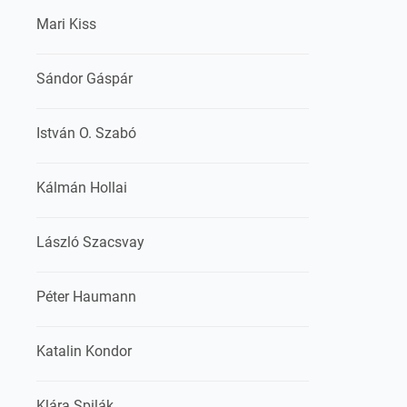
Mari Kiss
Sándor Gáspár
István O. Szabó
Kálmán Hollai
László Szacsvay
Péter Haumann
Katalin Kondor
Klára Spilák