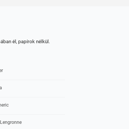
ában él, papírok nélkül.
er
a
neric
 Lengronne