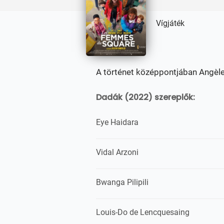
Vígjáték
A történet középpontjában Angèle, e
Dadák (2022) szereplők:
Eye Haidara
Vidal Arzoni
Bwanga Pilipili
Louis-Do de Lencquesaing