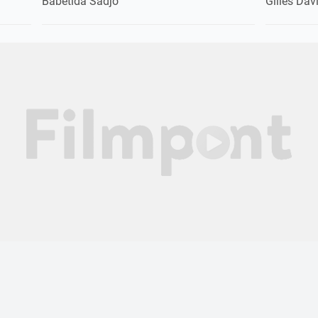
Babetida Sadjo
Gilles Dav