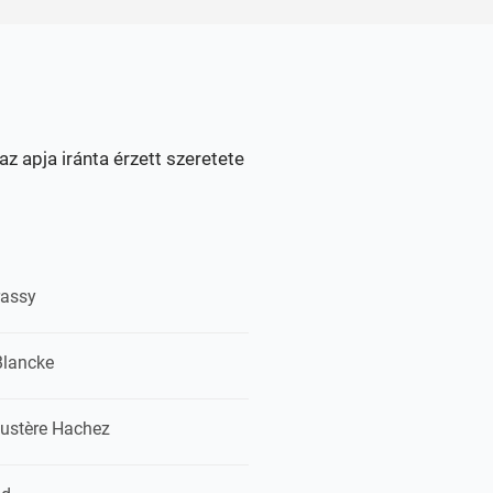
az apja iránta érzett szeretete
rassy
Blancke
ustère Hachez