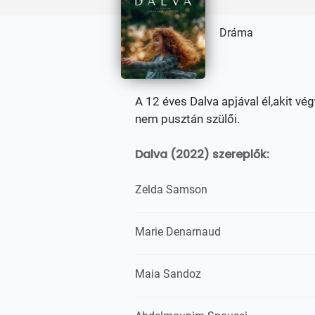
Dráma
A 12 éves Dalva apjával él,akit vég
nem pusztán szülői.
Dalva (2022) szereplők:
Zelda Samson
Marie Denarnaud
Maia Sandoz