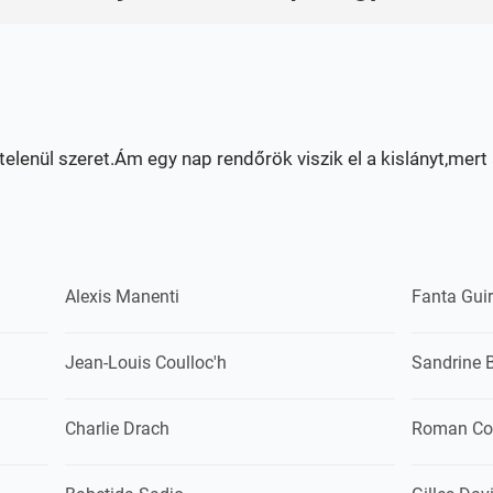
telenül szeret.Ám egy nap rendőrök viszik el a kislányt,mert 
Alexis Manenti
Fanta Gui
Jean-Louis Coulloc'h
Sandrine 
Charlie Drach
Roman Co