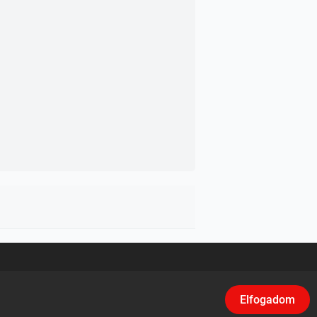
asználási feltételek
/
Adatvédelem
/
Klikk
Elfogadom