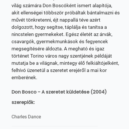
világ számára Don Boscóként ismert alapítója,
akit ellenségei többször próbáltak bántalmazni és
művét tönkretenni, éjt nappallá téve azért
dolgozott, hogy segítse, táplálja és tanítsa a
nincstelen gyermekeket. Egész életét az árvák,
csavargók, gyermekmunkások és fegyencek
megsegítésére áldozta. A megható és igaz
történet Torino város nagy szentjének példáját
mutatja be a világnak, mintegy élő felkiáltójelként,
felhívó üzenetül a szeretet erejéről a mai kor
emberének.
Don Bosco - A szeretet küldetése (2004)
szereplők:
Charles Dance