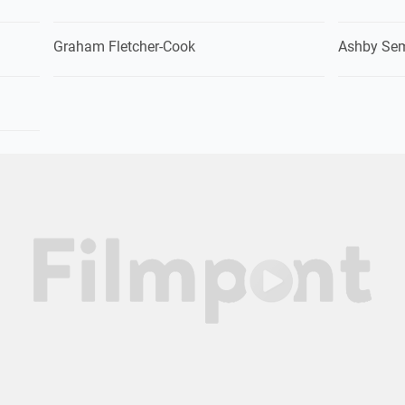
Graham Fletcher-Cook
Ashby Se