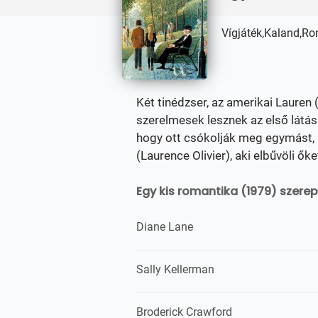
Vígjáték,Kaland,R
Két tinédzser, az amerikai Lauren 
szerelmesek lesznek az első látás
hogy ott csókolják meg egymást, 
(Laurence Olivier), aki elbűvöli őke
Egy kis romantika (1979) szerep
Diane Lane
Sally Kellerman
Broderick Crawford