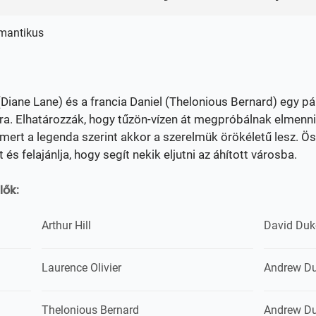
omantikus
(Diane Lane) és a francia Daniel (Thelonious Bernard) egy pá
ra. Elhatározzák, hogy tűzön-vízen át megpróbálnak elmenni 
mert a legenda szerint akkor a szerelmük örökéletű lesz. Ö
t és felajánlja, hogy segít nekik eljutni az áhított városba.
lők:
Arthur Hill
David Duk
Laurence Olivier
Andrew D
Thelonious Bernard
Andrew D