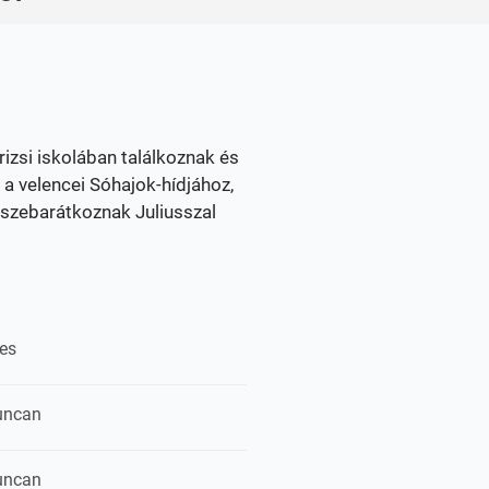
rizsi iskolában találkoznak és
a velencei Sóhajok-hídjához,
sszebarátkoznak Juliusszal
es
uncan
uncan