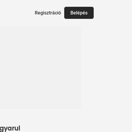
Regisztráció
Belépés
agyarul