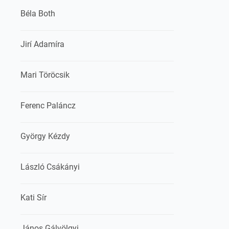
Béla Both
Jirí Adamíra
Mari Töröcsik
Ferenc Paláncz
György Kézdy
László Csákányi
Kati Sír
János Gálvölgyi