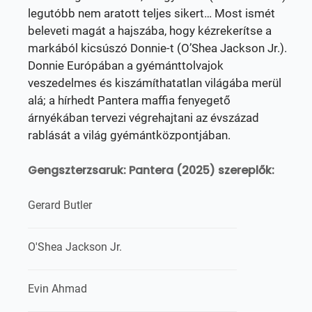
legutóbb nem aratott teljes sikert… Most ismét
beleveti magát a hajszába, hogy kézrekerítse a
markából kicsúszó Donnie-t (O’Shea Jackson Jr.).
Donnie Európában a gyémánttolvajok
veszedelmes és kiszámíthatatlan világába merül
alá; a hírhedt Pantera maffia fenyegető
árnyékában tervezi végrehajtani az évszázad
rablását a világ gyémántközpontjában.
Gengszterzsaruk: Pantera (2025) szereplők:
Gerard Butler
O'Shea Jackson Jr.
Evin Ahmad