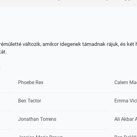
rémületté változik, amikor idegenek támadnak rájuk, és két 
kát.
:
Phoebe Rex
Calem Ma
Ben Tector
Emma Vic
Jonathan Torrens
Ali Akbar