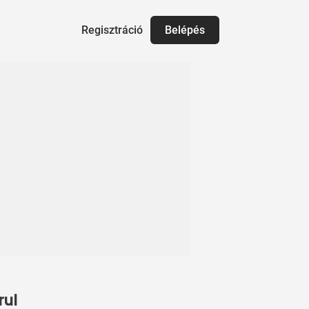
Regisztráció
Belépés
rul