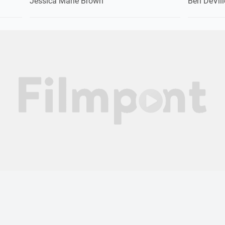
Jessica Marie Brown
Ben DeVill