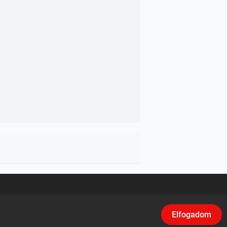
asználási feltételek
/
Adatvédelem
/
Klikk
Elfogadom