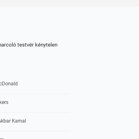
harcoló testvér kénytelen
cDonald
kers
 Akbar Kamal