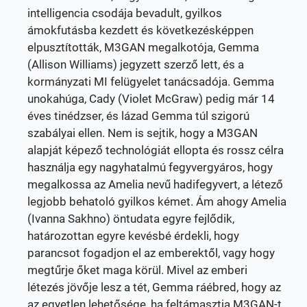
intelligencia csodája bevadult, gyilkos
ámokfutásba kezdett és következésképpen
elpusztították, M3GAN megalkotója, Gemma
(Allison Williams) jegyzett szerző lett, és a
kormányzati MI felügyelet tanácsadója. Gemma
unokahúga, Cady (Violet McGraw) pedig már 14
éves tinédzser, és lázad Gemma túl szigorú
szabályai ellen. Nem is sejtik, hogy a M3GAN
alapját képező technológiát ellopta és rossz célra
használja egy nagyhatalmú fegyvergyáros, hogy
megalkossa az Amelia nevű hadifegyvert, a létező
legjobb behatoló gyilkos kémet. Ám ahogy Amelia
(Ivanna Sakhno) öntudata egyre fejlődik,
határozottan egyre kevésbé érdekli, hogy
parancsot fogadjon el az emberektől, vagy hogy
megtűrje őket maga körül. Mivel az emberi
létezés jövője lesz a tét, Gemma ráébred, hogy az
az egyetlen lehetősége, ha feltámasztja M3GAN-t