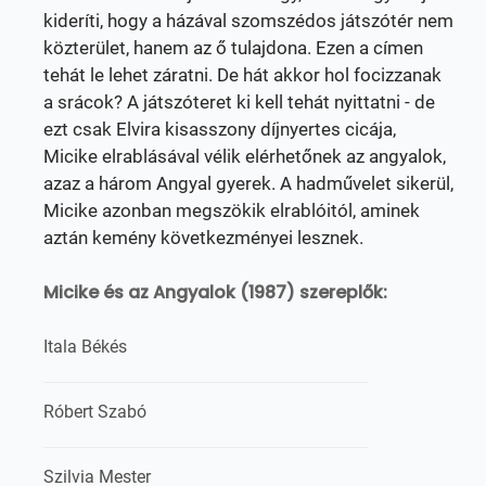
kideríti, hogy a házával szomszédos játszótér nem
közterület, hanem az ő tulajdona. Ezen a címen
tehát le lehet záratni. De hát akkor hol focizzanak
a srácok? A játszóteret ki kell tehát nyittatni - de
ezt csak Elvira kisasszony díjnyertes cicája,
Micike elrablásával vélik elérhetőnek az angyalok,
azaz a három Angyal gyerek. A hadművelet sikerül,
Micike azonban megszökik elrablóitól, aminek
aztán kemény következményei lesznek.
Micike és az Angyalok (1987) szereplők:
Itala Békés
Róbert Szabó
Szilvia Mester