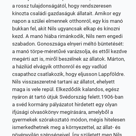
a rossz tulajdonságától, hogy rendszeresen
kínozta családi gazdaságuk állatait. Amikor egy
napon a szülei elmennek otthonról, egy kis manó
bukkan fel, akit Nils ugyancsak elkap és kínozni
kezd. A manó hiába rimánkodik, Nils nem engedi
szabadon. Gonoszsága elnyeri méltó büntetését:
a manó törpe-méretűvé varázsolja, és ettől kezdve
megérti azt is, miről beszélnek az állatok. Márton,
a házilúd elvágyik otthonról és egy vadlúd
csapathoz csatlakozik, hogy eljusson Lappföldre.
Nils visszaszeretné tartani az állatot, ehelyett
maga is vele repül. Elkezdődik kalandos, egész
nyáron át tartó útjuk Svédország felett.1906-ban
a svéd kormány pályázatot hirdetett egy olyan
ifjúsági olvasókönyv megírására, amelyből a
gyermekek szórakoztató módon, mégis hitelesen
ismerkedhetnek meg a környezettel, az állat- és
növényvilág szépségeivel. Így született meg Nils