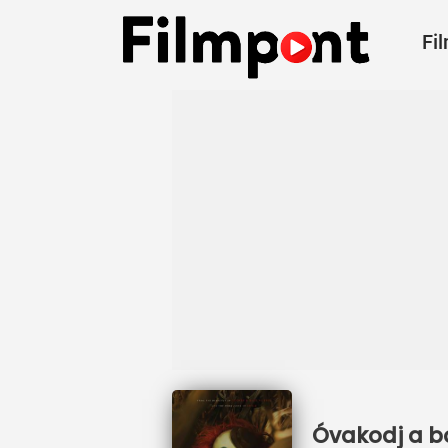
Fi
Óvakodj a bo