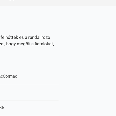
felnőttek és a randalírozó
al, hogy megöli a fiatalokat,
acCormac
ke