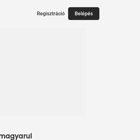
Regisztráció
Belépés
p magyarul