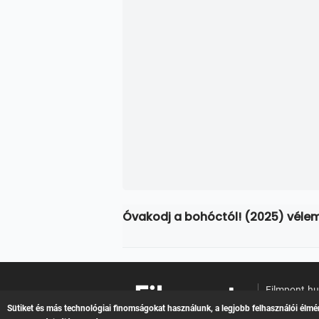
Óvakodj a bohóctól! (2025) véle
Filmpont.h
Online filme
Sütiket és más technológiai finomságokat használunk, a legjobb felhasználói élmé