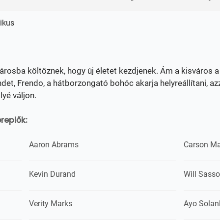
tikus
árosba költöznek, hogy új életet kezdjenek. Ám a kisváros a 
det, Frendo, a hátborzongató bohóc akarja helyreállítani, azz
lyé váljon.
replők:
Aaron Abrams
Carson M
Kevin Durand
Will Sasso
Verity Marks
Ayo Solan