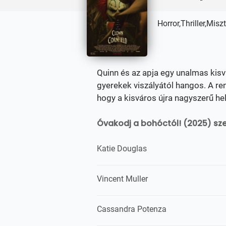
Horror,Thriller,Misz
Quinn és az apja egy unalmas kisv
gyerekek viszályától hangos. A ren
hogy a kisváros újra nagyszerű hel
Óvakodj a bohóctól! (2025) sze
Katie Douglas
Vincent Muller
Cassandra Potenza