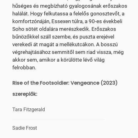
hűséges és megbízható gyalogosának erőszakos
halálát. Hogy felkutassa a felelős gonosztevőt, a
komfortzónáján, Essexen túlra, a 90-es évekbeli
Soho sötét oldalára merészkedik. Erőszakos
bűnözőkkel száll szembe, és puszta erejével
verekedi át magát a mellékutcákon. A bosszú
végrehajtásához semmitől sem riad vissza, még
akkor sem, amikor a körülötte lévő világ
felrobban.
Rise of the Footsoldier: Vengeance (2023)
szereplők:
Tara Fitzgerald
Sadie Frost