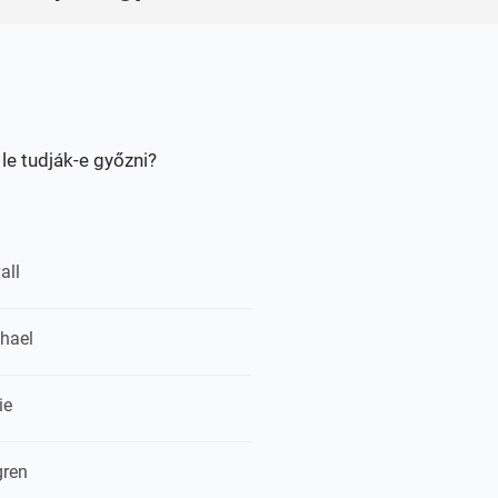
le tudják-e győzni?
all
chael
ie
gren