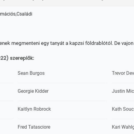
imációs,Családi
nek megmenteni egy tanyát a kapzsi földrablótól. De vajon 
22) szereplők:
Sean Burgos
Trevor Dev
Georgie Kidder
Justin Mi
Kaitlyn Robrock
Kath Souc
Fred Tatasciore
Kari Wahl