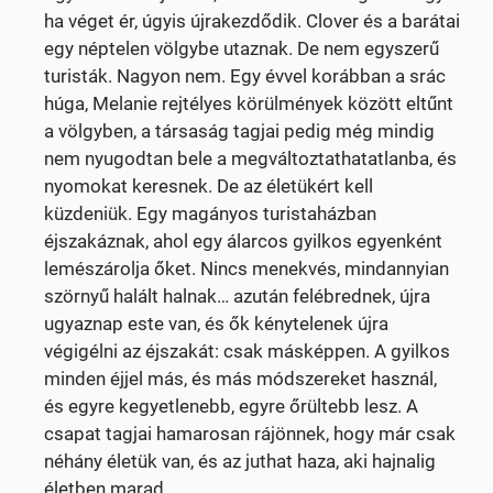
ha véget ér, úgyis újrakezdődik. Clover és a barátai
egy néptelen völgybe utaznak. De nem egyszerű
turisták. Nagyon nem. Egy évvel korábban a srác
húga, Melanie rejtélyes körülmények között eltűnt
a völgyben, a társaság tagjai pedig még mindig
nem nyugodtan bele a megváltoztathatatlanba, és
nyomokat keresnek. De az életükért kell
küzdeniük. Egy magányos turistaházban
éjszakáznak, ahol egy álarcos gyilkos egyenként
lemészárolja őket. Nincs menekvés, mindannyian
szörnyű halált halnak… azután felébrednek, újra
ugyaznap este van, és ők kénytelenek újra
végigélni az éjszakát: csak másképpen. A gyilkos
minden éjjel más, és más módszereket használ,
és egyre kegyetlenebb, egyre őrültebb lesz. A
csapat tagjai hamarosan rájönnek, hogy már csak
néhány életük van, és az juthat haza, aki hajnalig
életben marad.