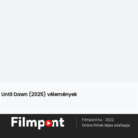
Until Dawn (2025) vélemények
Filmpont.hu
•
2022
Online filmek teljes adatlapja