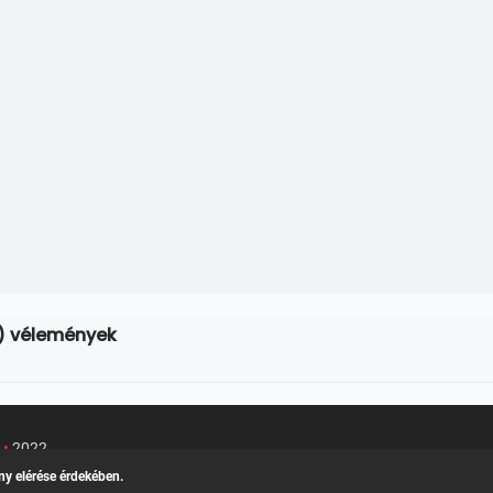
) vélemények
u
•
2022
Kapcsolat
/
Felh
k teljes adatlapja
ny elérése érdekében.