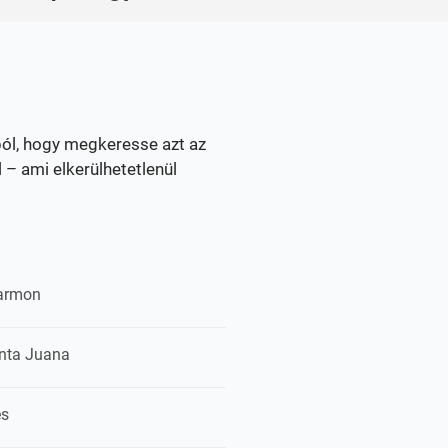
ból, hogy megkeresse azt az
 – ami elkerülhetetlenül
armon
anta Juana
es