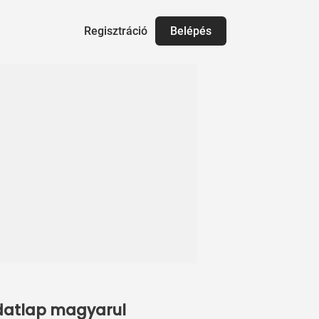
Regisztráció
Belépés
adatlap magyarul