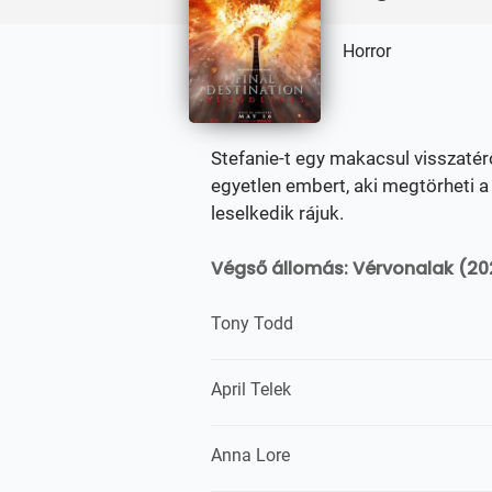
Horror
Stefanie-t egy makacsul visszaté
egyetlen embert, aki megtörheti a 
leselkedik rájuk.
Végső állomás: Vérvonalak (202
Tony Todd
April Telek
Anna Lore