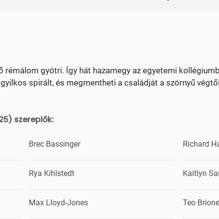
rő rémálom gyötri. Így hát hazamegy az egyetemi kollégium
gyilkos spirált, és megmentheti a családját a szörnyű végtől
5) szereplők:
Brec Bassinger
Richard H
Rya Kihlstedt
Kaitlyn S
Max Lloyd-Jones
Teo Brion