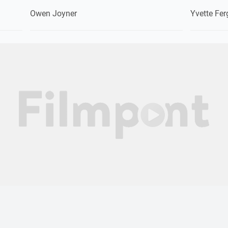
Owen Joyner
Yvette Fe