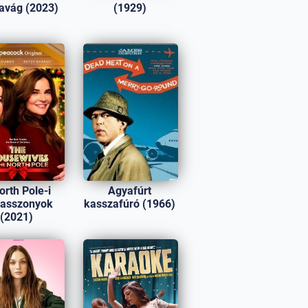
zavág (2023)
(1929)
orth Pole-i
Agyafúrt
iasszonyok
kasszafúró (1966)
(2021)