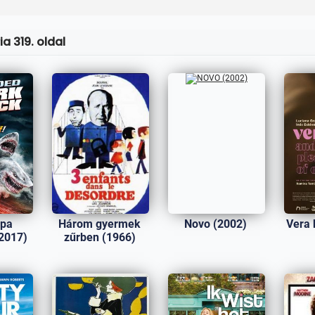
a 319. oldal
ápa
Három gyermek
Novo (2002)
Vera 
2017)
zűrben (1966)