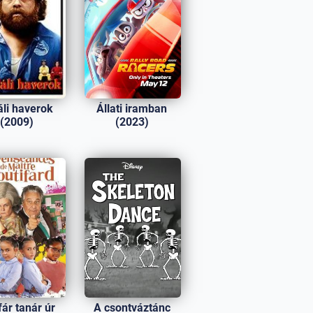
áli haverok
Állati iramban
(2009)
(2023)
fár tanár úr
A csontváztánc