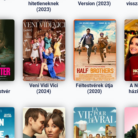
)
hitetleneknek
Version (2023)
viss
(2023)
Veni Vidi Vici
Féltestvérek útja
A N
stvér
(2024)
(2020)
ház
)