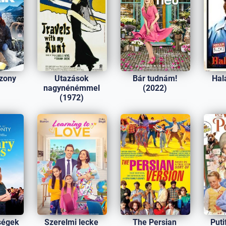
szony
Utazások
Bár tudnám!
Hal
)
nagynénémmel
(2022)
(1972)
ségek
Szerelmi lecke
The Persian
Puti