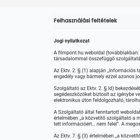
Felhasználási feltételek
Jogi nyilatkozat
A filmpont.hu weboldal (továbbiakban:
társadalommal összefüggő szolgáltatáso
Az Ektv. 2. § (1) alapján „Információs
engedély vagy bármely ezzel azonos j
Szolgáltató az Ektv. 2. § ld) bekezdésé
segédeszközöket biztosít az igénybe ve
elektronikus úton feldolgozható, tárolhat
A Szolgáltató által fenntartott weboldal
értelmében „a közvetítő szolgáltató a m
tett információért… nem felel”. A megosz
Az Ektv. 7. § (3) értelmében „a közvetít