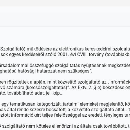
 Szolgáltató) működésére az elektronikus kereskedelmi szolgált
k egyes kérdéseiről szóló 2001. évi CVIII. törvény (továbbiak
 társadalommal összefüggő szolgáltatás nyújtásának megkezdésé
oghatású hatósági határozat nem szükséges”.
ben rögzítettek alapján, mint közvetítő szolgáltató az „informác
vő számára (keresőszolgáltatás)”. Az Ektv. 2. § e) bekezdése ér
ó, továbbítható adat, jel, kép..
 egy tematikusan kategorizált, tartalmi elemeket megjelenítő, köz
ás által rendelkezésre bocsátott, a közvetítő szolgáltató által… 
tott információkért teljes felelősséggel az eredeti, tényleges ta
ő szolgáltató nem köteles ellenőrizni az általa csak továbbított, t