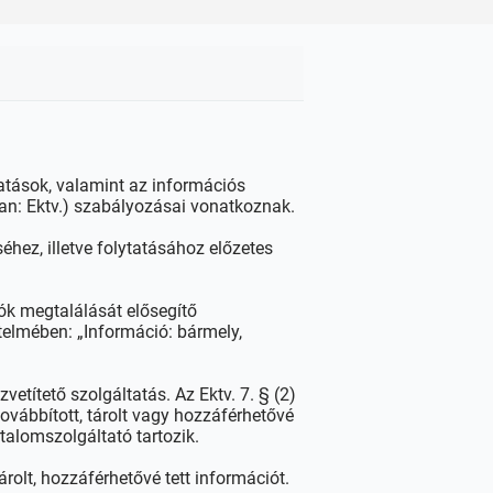
atások, valamint az információs
ban: Ektv.) szabályozásai vonatkoznak.
hez, illetve folytatásához előzetes
iók megtalálását elősegítő
telmében: „Információ: bármely,
vetítető szolgáltatás. Az Ektv. 7. § (2)
továbbított, tárolt vagy hozzáférhetővé
rtalomszolgáltató tartozik.
árolt, hozzáférhetővé tett információt.