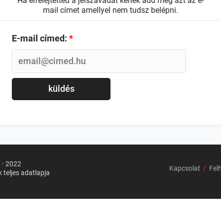
Ha elfelejtetted a jelszavadat kérlek add meg azt az e-
mail címet amellyel nem tudsz belépni.
E-mail címed:
*
küldés
u
•
2022
Kapcsolat
/
Felh
k teljes adatlapja