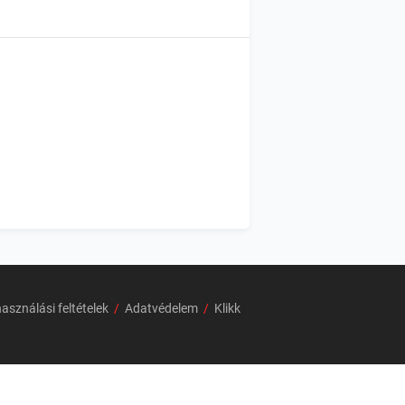
asználási feltételek
/
Adatvédelem
/
Klikk