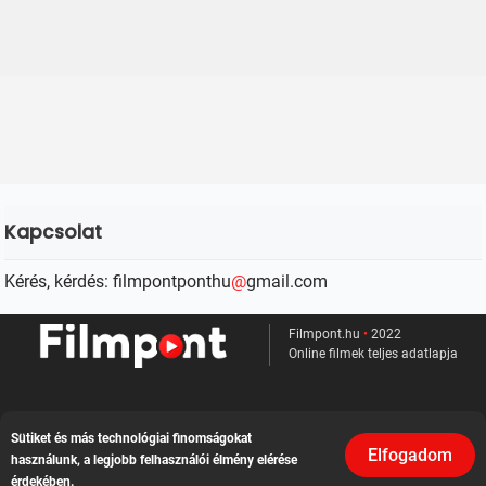
Kapcsolat
Kérés, kérdés: filmpontponthu
@
gmail.com
Filmpont.hu
•
2022
Online filmek teljes adatlapja
Kapcsolat
Sütiket és más technológiai finomságokat
Elfogadom
Felhasználási feltételek
használunk, a legjobb felhasználói élmény elérése
érdekében.