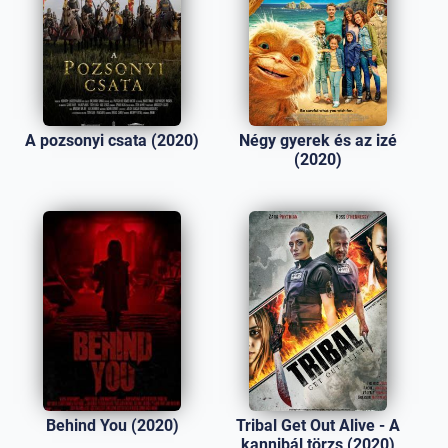
A pozsonyi csata (2020)
Négy gyerek és az izé
(2020)
Behind You (2020)
Tribal Get Out Alive - A
kannibál törzs (2020)