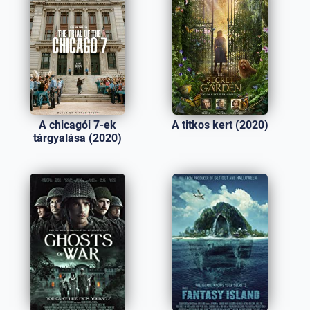
A chicagói 7-ek
A titkos kert (2020)
tárgyalása (2020)