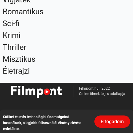
Romantikus
Sci-fi
Krimi
Thriller
Misztikus
Életrajzi
Filmpont.hu
•
2022
Online filmek teljes adatlapja
Kapcsolat
Sütiket és más technológiai finomságokat
Elfogadom
használunk, a legjobb felhasználói élmény elérése
Felhasználási feltételek
érdekében.
Adatvédelem