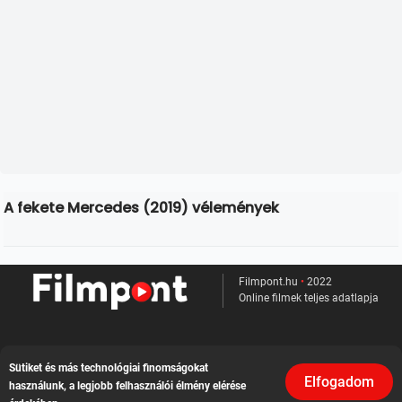
A fekete Mercedes (2019) vélemények
Filmpont.hu
•
2022
Online filmek teljes adatlapja
Kapcsolat
Sütiket és más technológiai finomságokat
Elfogadom
használunk, a legjobb felhasználói élmény elérése
Felhasználási feltételek