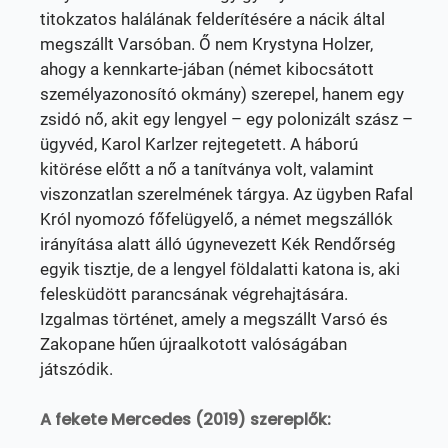
titokzatos halálának felderítésére a nácik által
megszállt Varsóban. Ő nem Krystyna Holzer,
ahogy a kennkarte-jában (német kibocsátott
személyazonosító okmány) szerepel, hanem egy
zsidó nő, akit egy lengyel – egy polonizált szász –
ügyvéd, Karol Karlzer rejtegetett. A háború
kitörése előtt a nő a tanítványa volt, valamint
viszonzatlan szerelmének tárgya. Az ügyben Rafal
Król nyomozó főfelügyelő, a német megszállók
irányítása alatt álló úgynevezett Kék Rendőrség
egyik tisztje, de a lengyel földalatti katona is, aki
felesküdött parancsának végrehajtására.
Izgalmas történet, amely a megszállt Varsó és
Zakopane hűen újraalkotott valóságában
játszódik.
A fekete Mercedes (2019) szereplők: