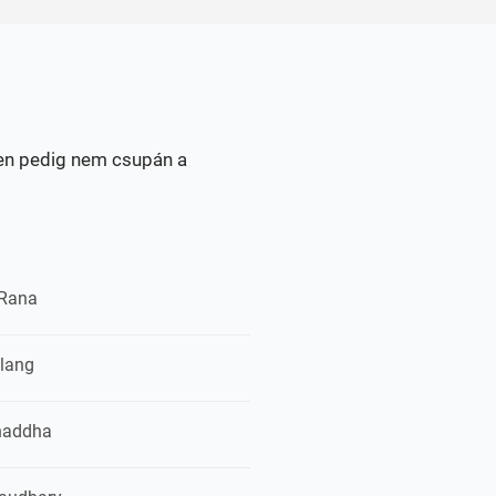
sen pedig nem csupán a
 Rana
ilang
haddha