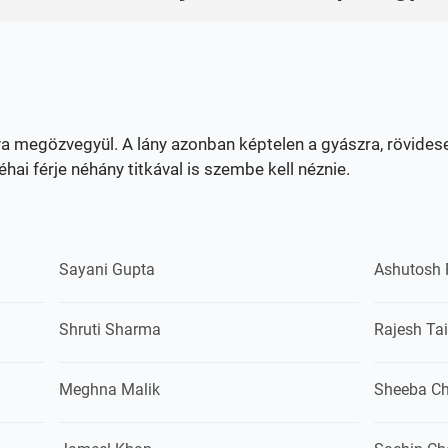
a megözvegyül. A lány azonban képtelen a gyászra, rövide
i férje néhány titkával is szembe kell néznie.
Sayani Gupta
Ashutosh
Shruti Sharma
Rajesh Ta
Meghna Malik
Sheeba C