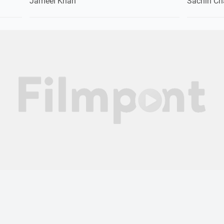
Jameel Khan
Sachin Ch