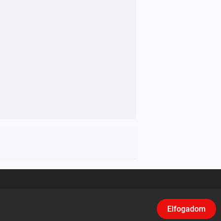
asználási feltételek
/
Adatvédelem
/
Klikk
Elfogadom