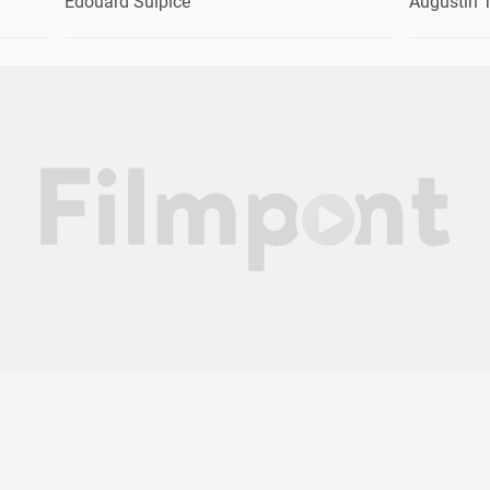
Édouard Sulpice
Augustin 