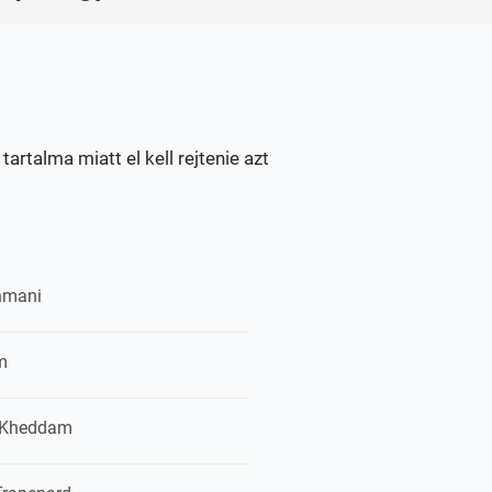
artalma miatt el kell rejtenie azt
hmani
m
 Kheddam