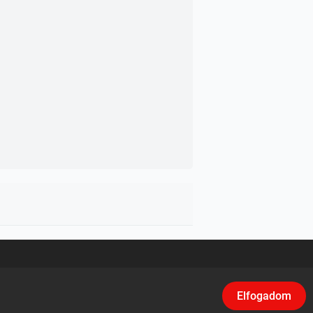
asználási feltételek
/
Adatvédelem
/
Klikk
Elfogadom