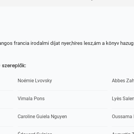
gos francia irodalmi díjat nyer,híres lesz,ám a könyv hazug t
 szereplők:
Noémie Lvovsky
Abbes Za
Vimala Pons
Lyès Sale
Caroline Guiela Nguyen
Oussama