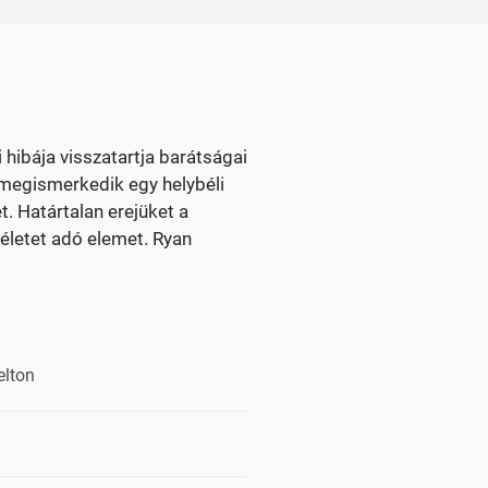
 hibája visszatartja barátságai
n megismerkedik egy helybéli
t. Határtalan erejüket a
életet adó elemet. Ryan
elton