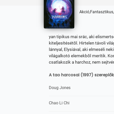
Akció,Fantasztikus
yan tipikus mai srác, aki elismert
kiteljesítésétõl. Hirtelen távoli 
lánnyal, Elysiával, aki elmeséli ne
világalkotó elemekbõl merítik. K
csatlakozik a harchoz, nem sejtv
A tao harcosai (1997) szereplők
Doug Jones
Chao Li Chi