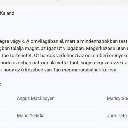
,Kaland
ségre vágyik. Álomvilágában él, mert a mindennapokban testi
világban találja magát, az Igaz Út világában. Megérkezése utá
ki Tao történetét. Öt harcos védelmezi az õsi emberi erényeke
omodo azonban ostrom alá vette Taót, hogy megszerezze az 
én, hogy az õ kezében van Tao megmaradásának kulcsa.
:
Angus MacFadyen
Marley Sh
Mario Yedidia
Jack Tate