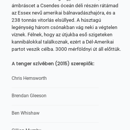
ámbráscet a Csendes óceán déli részén rátámad
az Essex nevű amerikai bálnavadászhajóra, és a
238 tonnás vitorlás elsüllyed. A húsztagú
legénység három csónakban vág neki a végtelen
víznek. Félnek, hogy az útjukba eső szigeteken
kannibálokkal találkoznak, ezért a Dél-Amerikai
partot veszik célba. 3000 mérföldnyi út áll előttük.
A tenger szívében (2015) szereplők:
Chris Hemsworth
Brendan Gleeson
Ben Whishaw