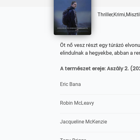
Thriller,Krimi,Miszt
Öt nő vesz részt egy túrázó elvo
elindulnak a hegyekbe, abban a re
A természet ereje: Aszály 2. (20
Eric Bana
Robin McLeavy
Jacqueline McKenzie