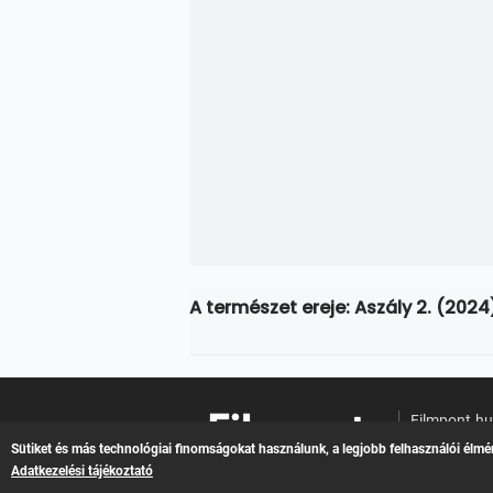
A természet ereje: Aszály 2. (202
Filmpont.h
Online filme
Sütiket és más technológiai finomságokat használunk, a legjobb felhasználói élmé
Adatkezelési tájékoztató