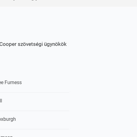
n Cooper szövetségi ügynökök
ee Furness
l
oxburgh