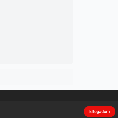
asználási feltételek
/
Adatvédelem
/
Klikk
Elfogadom