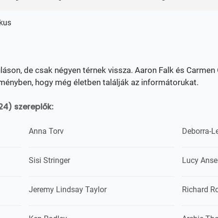
ikus
nuláson, de csak négyen térnek vissza. Aaron Falk és Carme
ményben, hogy még életben találják az informátorukat.
24) szereplők:
Anna Torv
Deborra-L
Sisi Stringer
Lucy Ansel
Jeremy Lindsay Taylor
Richard R