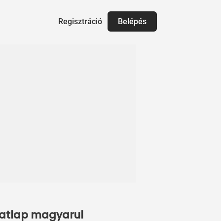
Regisztráció
Belépés
adatlap magyarul