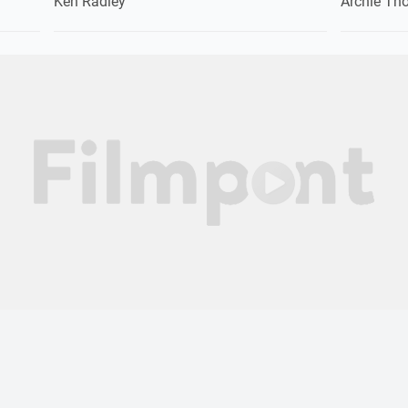
Ken Radley
Archie T