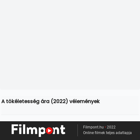
A tökéletesség ára (2022) vélemények
Filmpont.hu
•
2022
Online filmek teljes adatlapja