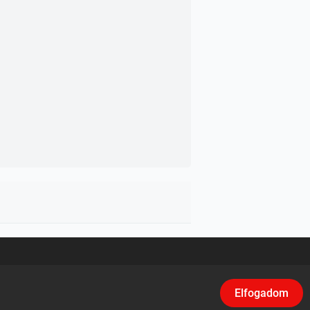
asználási feltételek
/
Adatvédelem
/
Klikk
Elfogadom