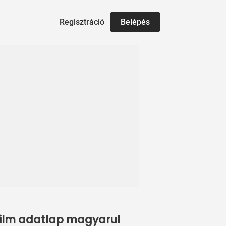
Regisztráció
Belépés
 film adatlap magyarul