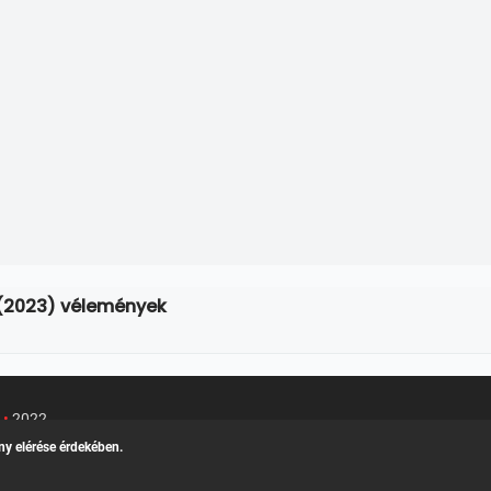
 (2023) vélemények
u
•
2022
Kapcsolat
/
Felh
k teljes adatlapja
ny elérése érdekében.