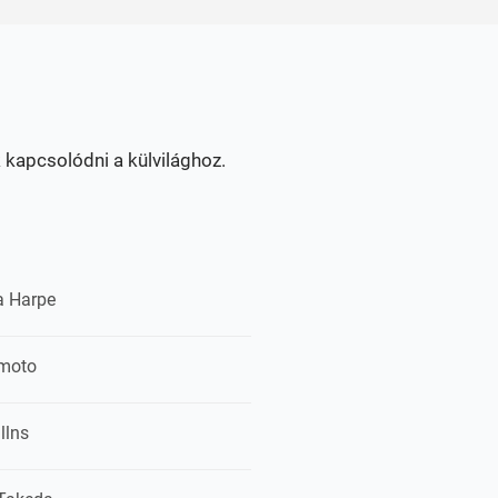
 kapcsolódni a külvilághoz.
la Harpe
imoto
llns