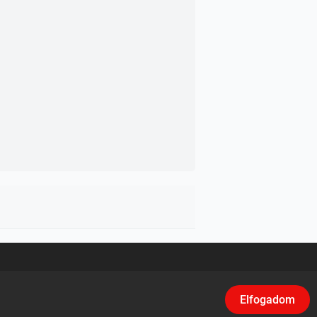
asználási feltételek
/
Adatvédelem
/
Klikk
Elfogadom