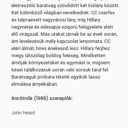
életreszóló barátság szövődött két kislány között.
Két különböző világban nevelkedtek: CC cserfes
és talpraesett nagyvárosi lány, míg Hillary
nagynénje és édesapja szigorú felügyelete alatt
élő virágszál. Más utakat járnak be az évek során,
ám levelezésük mély kapcsolat lenyomata. CC
eléri álmát, híres énekesnő lesz. Hillary férjhez
megy, látszólag boldog feleség. Mindketten
ámítják környezetüket és egymást is, mígnem
kései találkozásuk során való sorsuk tárul fel.
Barátságuk próbára tétetik egyikük lassú
elmúlása árnyékában.
Barátnők (1988) szereplők:
John Heard