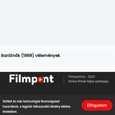
Barátnők (1988) vélemények
Filmpont.hu
•
2022
Online filmek teljes adatlapja
Kapcsolat
Sütiket és más technológiai finomságokat
Elfogadom
használunk, a legjobb felhasználói élmény elérése
Felhasználási feltételek
érdekében.
Adatvédelem