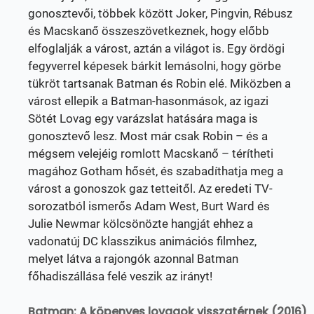
gonosztevői, többek között Joker, Pingvin, Rébusz
és Macskanő összeszövetkeznek, hogy előbb
elfoglalják a várost, aztán a világot is. Egy ördögi
fegyverrel képesek bárkit lemásolni, hogy görbe
tükröt tartsanak Batman és Robin elé. Miközben a
várost ellepik a Batman-hasonmások, az igazi
Sötét Lovag egy varázslat hatására maga is
gonosztevő lesz. Most már csak Robin – és a
mégsem velejéig romlott Macskanő – térítheti
magához Gotham hősét, és szabadíthatja meg a
várost a gonoszok gaz tetteitől. Az eredeti TV-
sorozatból ismerős Adam West, Burt Ward és
Julie Newmar kölcsönözte hangját ehhez a
vadonatúj DC klasszikus animációs filmhez,
melyet látva a rajongók azonnal Batman
főhadiszállása felé veszik az irányt!
Batman: A köpenyes lovagok visszatérnek (2016)