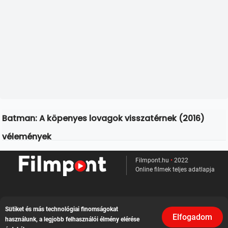
Batman: A köpenyes lovagok visszatérnek (2016)
vélemények
Filmpont.hu
•
2022
Online filmek teljes adatlapja
Kapcsolat
Sütiket és más technológiai finomságokat
Elfogadom
használunk, a legjobb felhasználói élmény elérése
Felhasználási feltételek