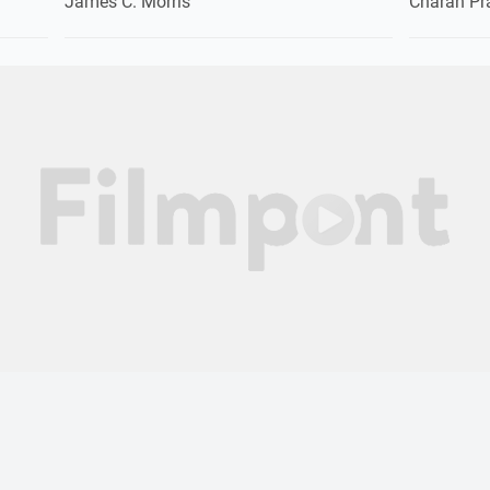
James C. Morris
Charan Pr