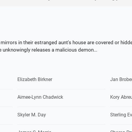
he mirrors in their estranged aunt's house are covered or hi
e unknowingly releases a malicious demon...
Elizabeth Birkner
Jan Brobe
Aimee-Lynn Chadwick
Kory Abre
Skyler M. Day
Sterling E