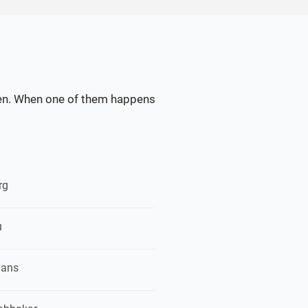
dden. When one of them happens
rg
u
vans