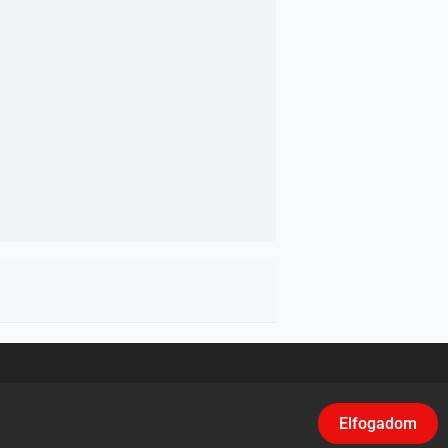
asználási feltételek
/
Adatvédelem
/
Klikk
Elfogadom