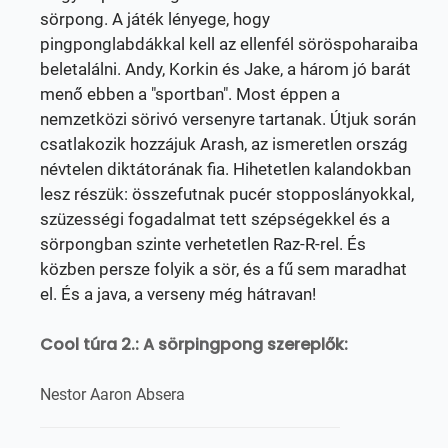
sörpong. A játék lényege, hogy
pingponglabdákkal kell az ellenfél söröspoharaiba
beletalálni. Andy, Korkin és Jake, a három jó barát
menő ebben a "sportban". Most éppen a
nemzetközi sörivó versenyre tartanak. Útjuk során
csatlakozik hozzájuk Arash, az ismeretlen ország
névtelen diktátorának fia. Hihetetlen kalandokban
lesz részük: összefutnak pucér stopposlányokkal,
szüzességi fogadalmat tett szépségekkel és a
sörpongban szinte verhetetlen Raz-R-rel. És
közben persze folyik a sör, és a fű sem maradhat
el. És a java, a verseny még hátravan!
Cool túra 2.: A sörpingpong szereplők:
Nestor Aaron Absera