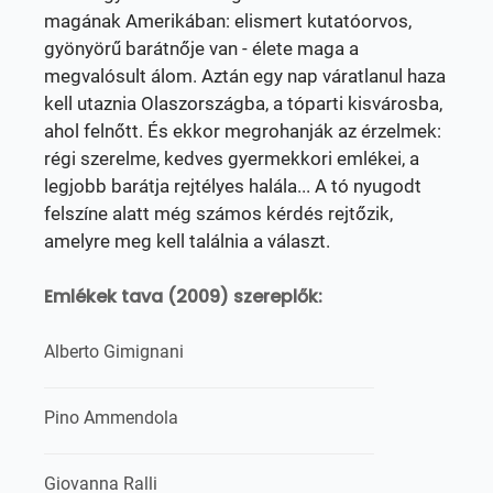
magának Amerikában: elismert kutatóorvos,
gyönyörű barátnője van - élete maga a
megvalósult álom. Aztán egy nap váratlanul haza
kell utaznia Olaszországba, a tóparti kisvárosba,
ahol felnőtt. És ekkor megrohanják az érzelmek:
régi szerelme, kedves gyermekkori emlékei, a
legjobb barátja rejtélyes halála... A tó nyugodt
felszíne alatt még számos kérdés rejtőzik,
amelyre meg kell találnia a választ.
Emlékek tava (2009) szereplők:
Alberto Gimignani
Pino Ammendola
Giovanna Ralli