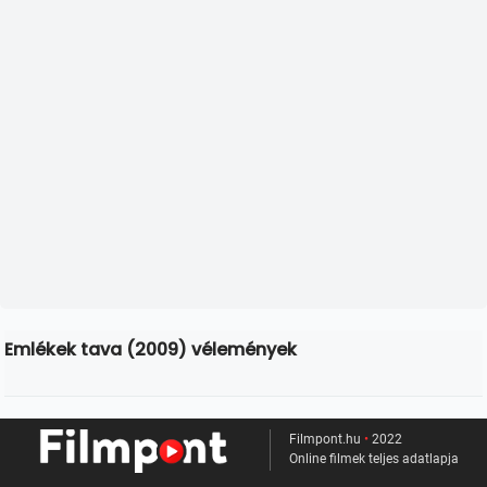
Emlékek tava (2009) vélemények
Filmpont.hu
•
2022
Online filmek teljes adatlapja